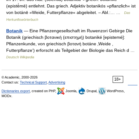
(epistē̓mē) entlehnt. Das griech. Adjektiv botanikós »pflanzlich« ist
von botánē »Weide, Futterpflanze« abgeleitet. – Abl.:… …
Das
Herkunftswörterbuch
Botanik
— Eine Pflanzengesellschaft im Ruwenzori Gebirge Die
Botanik (griechisch βοτανική (επιστημή) botaniké [epistemé]:
Pflanzenkunde, von griechisch βοτανή botáne ‚Weide ,
Futterpflanze‘) erforscht als Teilgebiet der Biologie das Reich d …
Deutsch Wikipedia
© Academic, 2000-2026
18+
Contact us:
Technical Support
,
Advertising
Dictionaries export
, created on PHP,
Joomla,
Drupal,
WordPress,
MODx.