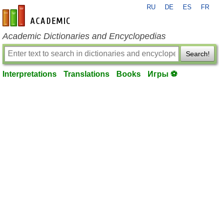
RU
DE
ES
FR
en-academic.com
Academic Dictionaries and Encyclopedias
Search!
Interpretations
Translations
Books
Игры ⚽