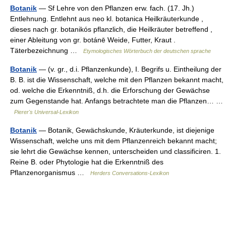
Botanik
— Sf Lehre von den Pflanzen erw. fach. (17. Jh.)
Entlehnung. Entlehnt aus neo kl. botanica Heilkräuterkunde ,
dieses nach gr. botanikós pflanzlich, die Heilkräuter betreffend ,
einer Ableitung von gr. botánē Weide, Futter, Kraut .
Täterbezeichnung …
Etymologisches Wörterbuch der deutschen sprache
Botanik
— (v. gr., d.i. Pflanzenkunde), I. Begrifs u. Eintheilung der
B. B. ist die Wissenschaft, welche mit den Pflanzen bekannt macht,
od. welche die Erkenntniß, d.h. die Erforschung der Gewächse
zum Gegenstande hat. Anfangs betrachtete man die Pflanzen… …
Pierer's Universal-Lexikon
Botanik
— Botanik, Gewächskunde, Kräuterkunde, ist diejenige
Wissenschaft, welche uns mit dem Pflanzenreich bekannt macht;
sie lehrt die Gewächse kennen, unterscheiden und classificiren. 1.
Reine B. oder Phytologie hat die Erkenntniß des
Pflanzenorganismus …
Herders Conversations-Lexikon