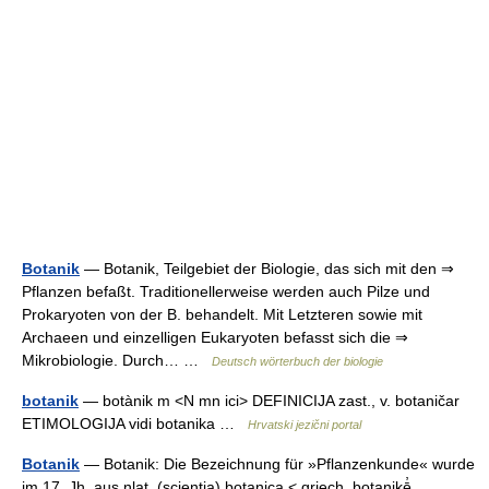
Botanik
— Botanik, Teilgebiet der Biologie, das sich mit den ⇒
Pflanzen befaßt. Traditionellerweise werden auch Pilze und
Prokaryoten von der B. behandelt. Mit Letzteren sowie mit
Archaeen und einzelligen Eukaryoten befasst sich die ⇒
Mikrobiologie. Durch… …
Deutsch wörterbuch der biologie
botanik
— botànik m <N mn ici> DEFINICIJA zast., v. botaničar
ETIMOLOGIJA vidi botanika …
Hrvatski jezični portal
Botanik
— Botanik: Die Bezeichnung für »Pflanzenkunde« wurde
im 17. Jh. aus nlat. (scientia) botanica < griech. botanikē̓