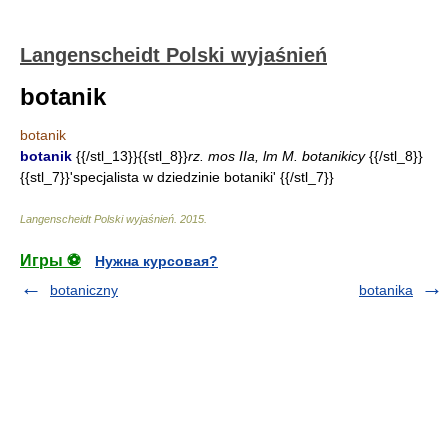
Langenscheidt Polski wyjaśnień
botanik
botanik
botanik
{{/stl_13}}{{stl_8}}
rz. mos IIa, lm M. botanikicy
{{/stl_8}}
{{stl_7}}'specjalista w dziedzinie botaniki' {{/stl_7}}
Langenscheidt Polski wyjaśnień
.
2015
.
Игры ⚽
Нужна курсовая?
botaniczny
botanika